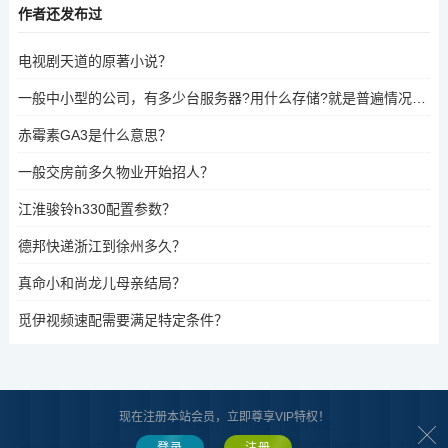
作者还发布过
电视剧天道的原著小说？
一般中小型的公司，有多少台服务器?用什么存储?就是普遍情况是什么样的？
赤霉素GA3是什么意思？
一般交房前多久物业开始招人？
江淮骏铃h330配置参数？
德邦快递浙江到徐州多久？
真命小和尚龙儿母亲结局？
觅伊视频速配需要满足特定条件？
现在注册本站会员，立即尊享VIP特权！
关于我们
|
版权声明
|
广而告之
|
网站地图
Copyright © 2023 - 2023 www.xietoutiao.com
写头条
蜀ICP备2025162717号-3